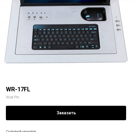
WR-17FL
Wize Pro
Заказать
Складной монитор