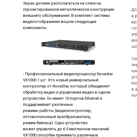
Экран должен располагаться на стене на
спроектированной металлической конструкции
Дл
внешнего обслуживания. В комплект системы
в 
видеоотображения вошли следующие
вр
компоненты:
го
уп
во
шоу
Си
эк
ко
- Профессиональный видеопроцессор Novastar
ус
VX1000 1 шт. Это новый универсальный
Ко
контроллер от NovaStar, который объединяет
в 
обработку видео и управление видео в одном
по
устройстве. Он имеет 10 портов Ethernet и
поддерживает различные
режимы работы (видеоконтроллер,
оптоволоконный преобразователь,
режим байпаса). Одно устройство
может управлять до 6.5 миллионов пикселей.
VX1000 способен принимать различные