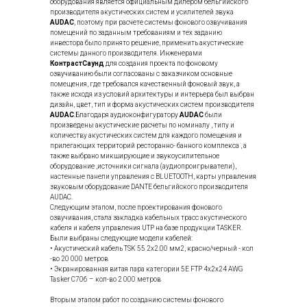
оборудования является официальным дилером бельгийского
производителя акустических систем и усилителей звука
AUDAC
, поэтому при расчете системы фонового озвучивания
помещений по заданным требованиям и тех заданию
инвестора было принято решение, применить акустические
системы данного производителя. Инженерами
КонтрастСаунд
для создания проекта по фоновому
озвучиванию были согласованы с заказчиком основные
помещения, где требовался качественный фоновый звук, а
также исходя из условий архитектуры и интерьера был выбран
дизайн, цвет, тип и форма акустических систем производителя
AUDAC
.Благодаря аудиоконфигуратору
AUDAC
были
произведены акустические расчеты по номиналу , типу и
количеству акустических систем для каждого помещения и
прилегающих территорий ресторанно- банного комплекса , а
также выбрано микширующие и звукоусилительное
оборудование ,источники сигнала (аудиопроигрыватели),
настенные панели управления с BLUETOOTH, карты управления
звуковым оборудование DANTE бельгийского производителя
AUDAC.
Следующим этапом, после проектирования фонового
озвучивания, стала закладка кабельных трасс акустического
кабеля и кабеля управления UTP на базе продукции TASKER.
Были выбраны следующие модели кабелей:
• Акустический кабель TSK 55 2х2.00 мм2, красно/черный - кол
-во 20 000 метров
• Экранированная витая пара категории 5E FTP 4x2x24 AWG
Tasker C706 – кол-во 2 000 метров
Вторым этапом работ по созданию системы фонового