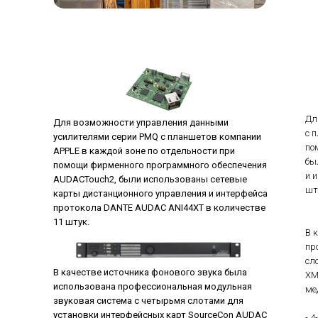
Дл
Для возможности управления данными
с 
усилителями серии PMQ с планшетов компании
по
APPLE в каждой зоне по отдельности при
бы
помощи фирменного программного обеспечения
и 
AUDACTouch2, были использованы сетевые
шт
карты дистанционного управления и интерфейса
протокола DANTE AUDAC ANI44XT в количестве
11 штук.
В 
пр
сл
В качестве источника фонового звука была
XM
использована профессиональная модульная
ме
звуковая система с четырьмя слотами для
установки интерфейсных карт SourceCon AUDAC
- 