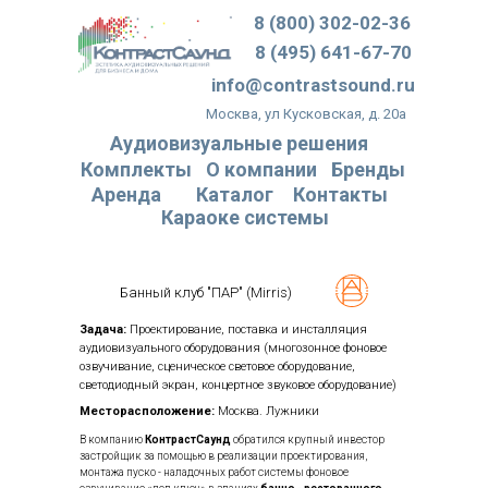
8 (800) 302-02-36
8 (495) 641-67-70
info@contrastsound.ru
Москва, ул Кусковская, д. 20а
Аудиовизуальные решения
Комплекты
О компании
Бренды
Аренда
Каталог
Контакты
Караоке системы
Банный клуб "ПАР" (Mirris)
Задача:
Проектирование, поставка и инсталляция
аудиовизуального оборудования (многозонное фоновое
озвучивание, сценическое световое оборудование,
светодиодный экран, концертное звуковое оборудование)
Месторасположение:
Москва. Лужники
В компанию
КонтрастСаунд
обратился крупный инвестор
застройщик за помощью в реализации проектирования,
монтажа пуско - наладочных работ системы фоновое