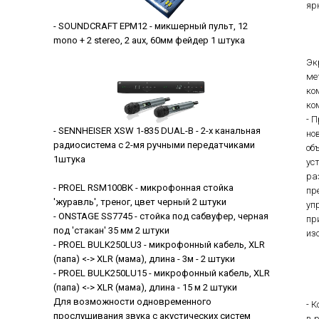
яр
- SOUNDCRAFT EPM12 - микшерный пульт, 12
mono + 2 stereo, 2 aux, 60мм фейдер 1 штука
Эк
ме
ко
ко
- 
- SENNHEISER XSW 1-835 DUAL-B - 2-х канальная
но
радиосистема с 2-мя ручными передатчиками
об
1штука
ус
ра
- PROEL RSM100BK - микрофонная стойка
пр
'журавль', треног, цвет черный 2 штуки
уп
- ONSTAGE SS7745 - стойка под сабвуфер, черная
пр
под 'стакан' 35 мм 2 штуки
из
- PROEL BULK250LU3 - микрофонный кабель, XLR
(папа) <-> XLR (мама), длина - 3м - 2 штуки
- PROEL BULK250LU15 - микрофонный кабель, XLR
(папа) <-> XLR (мама), длина - 15 м 2 штуки
Для возможности одновременного
- 
прослушивания звука с акустических систем
в 