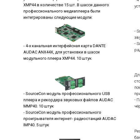
XMP44 в количестве 15 шт. В шасси данного
ус
профессионального медиаплеера были
интегрированы следующие модули:
- 
зв
- 
- 4-х канальная интерфейсная карта DANTE
ра
AUDAC ANX44X, для установки в шасси
модульного плеера XMP44. 10 штук
Дл
ст
по
- SourceCon модуль профессионального USB
пр
плеера и рекордера звуковых файлов AUDAC
- 
MMP40. 10 штук
чё
- SourceCon модуль профессионального
проигрывателя интернет- радиостанций AUDAC
IMP40. 5 штук
Ре
ба