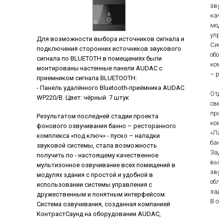
зв
ка
мо
уп
Для возможности выбора источников сигнала и
Си
подключения сторонних источников звукового
об
сигнала по BLUETOTH в помещениях были
ко
монтированы настенные панели AUDAC с
– 
приемником сигнала BLUETOOTH:
- Панель удалённого Bluetooth-приёмника AUDAC
От
WP220/B. Цвет: чёрный. 7 штук
св
пр
Результатом последней стадии проекта
ко
фонового озвучивания банно – ресторанного
«П
комплекса «под ключ» - пуско – наладки
ба
звуковой системы, стала возможность
За
получить по - настоящему качественное
вы
мультизонное озвучивание всех помещений в
зв
модулях здания с простой и удобной в
об
использовании системы управления с
за
дружественным и понятным интерфейсом.
В 
Система озвучивания, созданная компанией
КонтрастСаунд на оборудовании AUDAC,