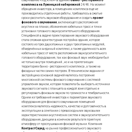
озвучивание «под ключ» в зданиях
банно - ресторанного
комплекса на Лужнецкой набережной
24/46. На момент
обращения инвестора, в помещениях комплекса еще не
производились отделочные работы, требовалось в сжатые
сроки рассчитать звуковое оборудование и создать
проект
фонового озвучивания
, включающего расположение
акустики на планах, обозначения кабельных трасс и точки
установки головного звукоусилительного оборудования.
Спецификой в задаче проектирования звукового оборудования
стала сложная архитектурная постройка здания, которое
состояло из трех двухэтажных и двух трехэтажных модулей,
объеденённых в единый комплекс, а также удаленность всех
кабельных трасс от места расположения звукоусилительного
головного оборудования, так как фоновый звук необходим был
не только внутри помещений , но и на прилегающих
территориях банно - ресторанного комплекса , а также на
фасадных частях самих построек. В техническом задании от
застройщика основной задачей являлось построение
многозонной системы фонового озвучивания с системой
управления звуком, которая позволяла бы выбирать источники
звукового сигнала с планшета в каждой зоне отдельно и
регулировать фоновым звуком по громкости и тембральности.
Одним из требований инвестора к параметрам звукового
оборудования для фонового озвучивания помещений
комплекса являлось надежность, качество и долговечность в
эксплуатации в сочетании с превосходными звуковыми
характеристиками акустических систем и звукоусилительного
оборудования, дающим в конечном результате приятную
атмосферу от прослушивания фоновой музыки. Компания
КонтрастСаунд
на рынке профессионального звукового