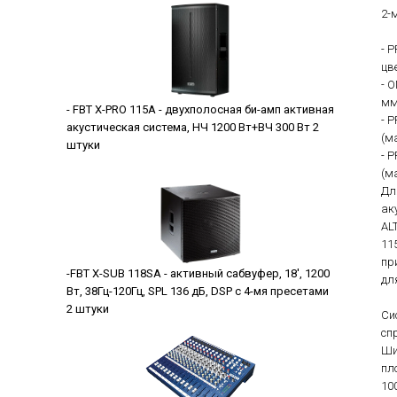
2-
- 
цв
- 
мм
- FBT X-PRO 115A - двухполосная би-амп активная
- 
акустическая система, НЧ 1200 Вт+ВЧ 300 Вт 2
(м
штуки
- 
(м
Дл
ак
AL
11
пр
-FBT X-SUB 118SA - активный сабвуфер, 18', 1200
дл
Вт, 38Гц-120Гц, SPL 136 дБ, DSP c 4-мя пресетами
2 штуки
Си
сп
Ши
пл
10