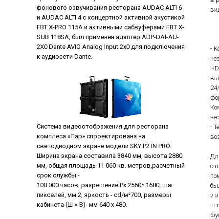
фонового озвучивания ресторана AUDAC ALTI 6
ви
и AUDAC ALTI 4 с концертной активной акустикой
FBT X-PRO 115A и активными сабвуферами FBT X-
SUB 118SA, был применен адаптер ADP-DAI-AU-
2X0 Dante AVIO Analog Input 2x0 для подключения
- 
к аудиосети Dante.
не
HD
вы
24
фо
Ко
не
Система видеоотображения для ресторана
- 
комплеса «Пар» спроектирована на
во
светодиодном экране модели SKY P2 IN PRO.
Ширина экрана составила 3840 мм, высота 2880
Дл
мм, общая площадь 11 060 кв. метров,расчетный
с 
срок службы -
по
100 000 часов, разрешение Рх 2560* 1680, шаг
бы
пикселей, мм 2, яркость - cd/м²700, размеры
и 
кабинета (Ш × В)- мм 640 x 480.
шт
фу