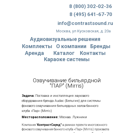
8 (800) 302-02-36
8 (495) 641-67-70
info@contrastsound.ru
Москва, ул Кусковская, д. 20а
Аудиовизуальные решения
Комплекты
О компании
Бренды
Аренда
Каталог
Контакты
Караоке системы
Озвучивание бильярдной
"ПАР" (Mirris)
Задача:
Поставка и инсталляция звукового
оборудования бренда Audac (Бельгия) для системы
фонового озвучивания бильярдных залов банного
клуба «Пар» (Mirris)
Месторасположение:
Москва. Лужники
Компания "
КонтрастСаунд"
в рамках проекта многозонного
фонового озвучивания банного клуба «Пар» (Mirris) произвела