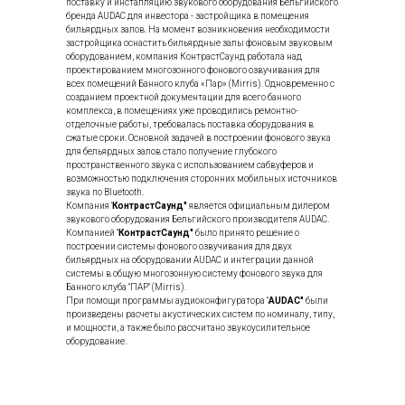
поставку и инсталляцию звукового оборудования Бельгийского
бренда AUDAC для инвестора - застройщика в помещения
бильярдных залов. На момент возникновения необходимости
застройщика оснастить бильярдные залы фоновым звуковым
оборудованием, компания КонтрастСаунд работала над
проектированием многозонного фонового озвучивания для
всех помещений Банного клуба «Пар» (Mirris). Одновременно с
созданием проектной документации для всего банного
комплекса, в помещениях уже проводились ремонтно-
отделочные работы, требовалась поставка оборудования в
сжатые сроки. Основной задачей в построении фонового звука
для бельярдных залов стало получение глубокого
пространственного звука с использованием сабвуферов и
возможностью подключения сторонних мобильных источников
звука по Bluetooth.
Компания '
КонтрастСаунд"
является официальным дилером
звукового оборудования Бельгийского производителя AUDAС.
Компанией "
КонтрастСаунд"
было принято решение о
построении системы фонового озвучивания для двух
бильярдных на оборудовании AUDAC и интеграции данной
системы в общую многозонную систему фонового звука для
Банного клуба "ПАР" (Mirris).
При помощи программы аудиоконфигуратора "
AUDAC"
были
произведены расчеты акустических систем по номиналу, типу,
и мощности, а также было рассчитано звукоусилительное
оборудование.