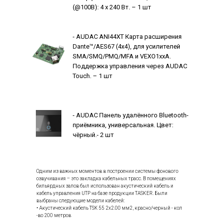
(@100В): 4 x 240 Вт. – 1 шт
- AUDAC ANI44XT Карта расширения
Dante™/AES67 (4x4), для усилителей
SMA/SMQ/PMQ/MFA и VEXO1xxA.
Поддержка управления через AUDAC
Touch. – 1 шт
- AUDAC Панель удалённого Bluetooth-
приёмника, универсальная. Цвет:
чёрный.- 2 шт
Одним из важных моментов в построении системы фонового
озвучивания – это закладка кабельных трасс. В помещениях
бильярдных залов был использован акустический кабель и
кабель управления UTP на базе продукции TASKER. Были
выбраны следующие модели кабелей:
• Акустический кабель TSK 55 2х2.00 мм2, красно/черный - кол
-во 200 метров