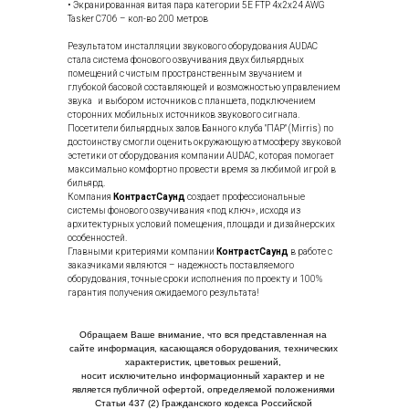
• Экранированная витая пара категории 5E FTP 4x2x24 AWG
Tasker C706 – кол-во 200 метров
Результатом инсталляции звукового оборудования AUDAC
стала система фонового озвучивания двух бильярдных
помещений с чистым пространственным звучанием и
глубокой басовой составляющей и возможностью управлением
звука и выбором источников с планшета, подключением
сторонних мобильных источников звукового сигнала.
Посетители бильярдных залов Банного клуба "ПАР" (Mirris) по
достоинству смогли оценить окружающую атмосферу звуковой
эстетики от оборудования компании AUDAC, которая помогает
максимально комфортно провести время за любимой игрой в
бильярд.
Компания
КонтрастСаунд
создает профессиональные
системы фонового озвучивания «под ключ», исходя из
архитектурных условий помещения, площади и дизайнерских
особенностей.
Главными критериями компании
КонтрастСаунд
в работе с
заказчиками являются – надежность поставляемого
оборудования, точные сроки исполнения по проекту и 100%
гарантия получения ожидаемого результата!
Обращаем Ваше внимание, что вся представленная на
сайте информация, касающаяся оборудования, технических
характеристик, цветовых решений,
носит исключительно информационный характер и не
является публичной офертой, определяемой положениями
Статьи 437 (2) Гражданского кодекса Российской