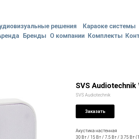
удиовизуальные решения
Караоке системы
Аренда
Бренды
О компании
Комплекты
Кон
SVS Audiotechnik
SVS Audiotechnik
Заказать
Акустика настенная
30 Вт / 15 Вт / 7,5 Вт / 3.75 Вт (