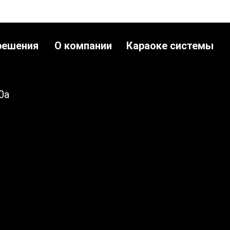
решения
О компании
Караоке системы
0а