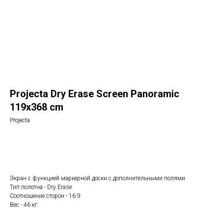
Projecta Dry Erase Screen Panoramic
119x368 cm
Projecta
Заказать
Экран с функцией маркерной доски с дополнительными полями
Тип полотна - Dry Erase
Соотношение сторон - 16:9
Вес - 46 кг.