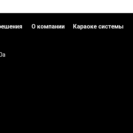
решения
О компании
Караоке системы
0а