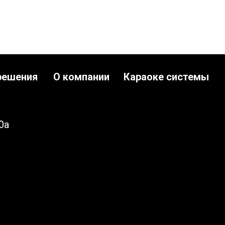
решения
О компании
Караоке системы
0а