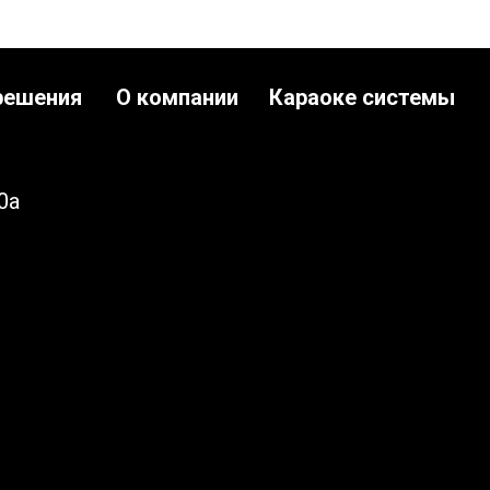
решения
О компании
Караоке системы
0а