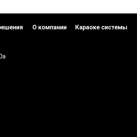
решения
О компании
Караоке системы
0а