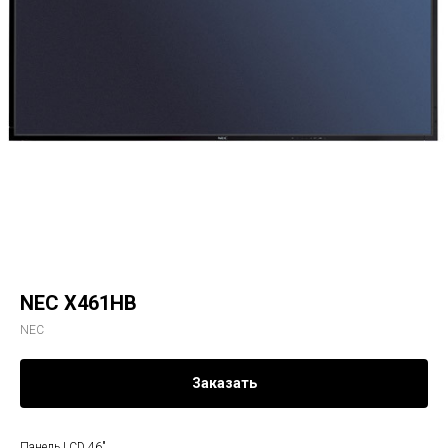
NEC X461HB
NEC
Заказать
Панель LCD 46"